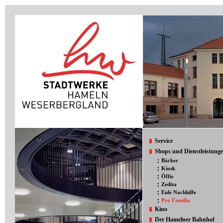
Service
Shops und Dienstleistung
Bäcker
Kiosk
Öffis
Zedita
Eule Nachhilfe
Pro Familia
Kino
Der Hamelner Bahnhof