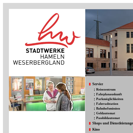
Service
Reisezentrum
Fahrplanauskunft
Parkmöglichkeiten
Fahrradstation
Bahnhofsmission
Geldautomat
Passbildautomat
Shops und Dienstleistung
Kino